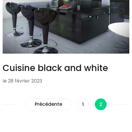
Cuisine black and white
le
28 février 2023
Pagination
Précédente
Page
Page
1
2
des